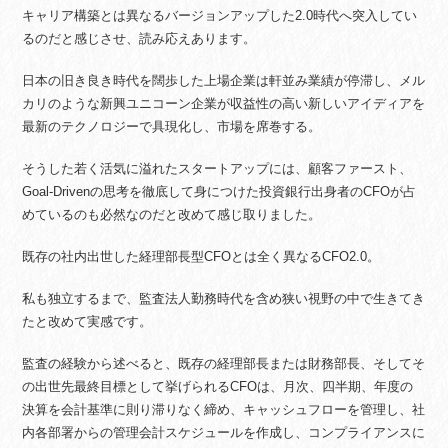
キャリア構築とは異なるバージョンアップした2.0時代へ突入してい
るのだと感じさせ、読み応えあります。
日本の旧き良き時代を闊歩した上場企業は軒並み業績が停滞し、メル
カリのような新興ユニコーン企業が収益性の高い新しいアイディアを
最新のテクノロジーで具現化し、市場を席巻する。
そうした若く活気に溢れたスタートアップには、顧客ファースト、
Goal-Drivenの思考を徹底して身につけた投資銀行出身者のCFOが占
めているのも必然なのだと改めて感じ取りました。
既存の社内出世した経理部長型CFOとは全く異なるCFO2.0。
私も独立するまで、監査法人勤務時代を含め狭い視野の中で生きてき
たと改めて実感です。
監査の経験から述べると、既存の経理部長または財務部長、そしてそ
の出世先最終目標として挙げられるCFOは、月次、四半期、年度の
決算を会計基準に則り滞りなく締め、キャッシュフローを管理し、社
内各部署からの管理会計スケジュールを作成し、コンプライアンスに