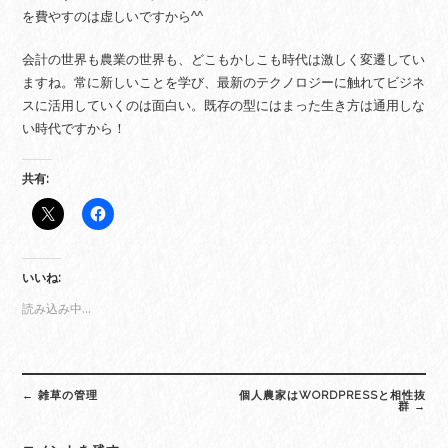
を費やすのは虚しいですから^^
会計の世界も農業の世界も、どこもかしこも時代は激しく変遷してい
ますね。常に新しいことを学び、最新のテクノロジーに触れてビジネ
スに活用していくのは面白い。既存の型にはまった生き方は通用しな
い時代ですから！
共有:
いいね:
読み込み中…
Post
←
雑草の管理
個人農家はWORDPRESSと相性抜
navigation
群
→