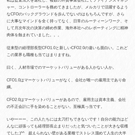
私は監査法人を退社し、複数の外資事業会社にてファイナンスマネジ
ャー、コントローラーを務めてきましたが、メルカリで活躍するよう
なCFOのバックグラウンドを歩んでないのはもちろんですが、さら
に大事なマインドを全く持ってなく、日常のルーティーンワーク、そ
して月次年次の決算の締め作業、海外本社へのレポーティングに精神
肉体を蝕まれていました。。。
従来型の経理部長型CFO1.0と新しいCFO2.0の違いも面白い。これど
この業界も職種も当てはまりますね。
曰く、人材市場でのマーケットバリューがある人かない人か。
CFO1.0はマーケットバリューがなく、会社が唯一の雇用主であり命
綱。
CFO2.0はマーケットバリューがあるので、雇用主は資本主義、会社
の不正会計に手を染めることがない。至極真っ当です。
いやーーー、この人たちには太刀打ちできないです！自分の能力はど
んなに頑張っても経理部長止まりだったと気づいたことが大きな収穫
でした;)^^ 超えられない壁がある業種でストレス溜めて人生の大半