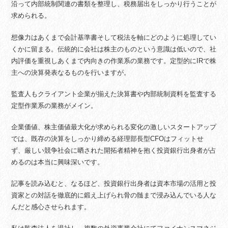
沿って内部統制関連の書類を整理し、税務届出をしっかり行うことが
求められる。
想像力はあくまで会計基準書そして税法を軸にどのように処理してい
くかに留まる。伝統的に会社は株主のものという意識は低いので、社
内評価を重視しあくまで内向きの作業系の業務です。定型的にIRで株
主への決算発表なるものを行いますが。
監査人もクライアント企業が揃えた決算書や内部統制資料を監査する
定型作業系の業務がメイン。
企業価値、株主価値最大化が求められる変化の激しいスタートアップ
では、既存の決算をしっかり締める経理部長型CFOはフィットせ
ず、厳しい競争社会に晒された開拓者精神を抱く投資銀行出身者が占
めるのは本当に興味深いです。
記事を読み込むと、なるほど、投資銀行出身者は資本市場の活用と投
資家との対話を徹底的に鍛え上げられ骨の髄まで浸み込んでいる人な
んだと感心させられます。